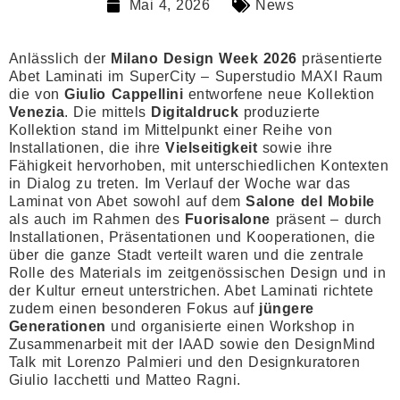
Mai 4, 2026
News
Anlässlich der
Milano Design Week 2026
präsentierte
Abet Laminati im SuperCity – Superstudio MAXI Raum
die von
Giulio Cappellini
entworfene neue Kollektion
Venezia
. Die mittels
Digitaldruck
produzierte
Kollektion stand im Mittelpunkt einer Reihe von
Installationen, die ihre
Vielseitigkeit
sowie ihre
Fähigkeit hervorhoben, mit unterschiedlichen Kontexten
in Dialog zu treten. Im Verlauf der Woche war das
Laminat von Abet sowohl auf dem
Salone del Mobile
als auch im Rahmen des
Fuorisalone
präsent – durch
Installationen, Präsentationen und Kooperationen, die
über die ganze Stadt verteilt waren und die zentrale
Rolle des Materials im zeitgenössischen Design und in
der Kultur erneut unterstrichen. Abet Laminati richtete
zudem einen besonderen Fokus auf
jüngere
Generationen
und organisierte einen Workshop in
Zusammenarbeit mit der IAAD sowie den DesignMind
Talk mit Lorenzo Palmieri und den Designkuratoren
Giulio Iacchetti und Matteo Ragni.