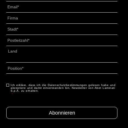
Email
*
Senza
Titolo
*
Città
*
CAP
*
Indirizzo
*
Land
Profilo
*
Ich erkläre, dass ich die Datenschutzbestimmungen gelesen habe und
Consenso
*
akzeptiere und damit einverstanden bin, Newsletter von Abet Laminati
S.p.A. zu erhalten.
*