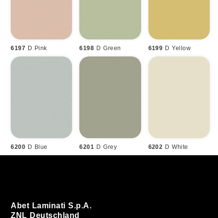
6197
D Pink
6198
D Green
6199
D Yellow
6200
D Blue
6201
D Grey
6202
D White
Abet Laminati S.p.A.
ZNL Deutschland