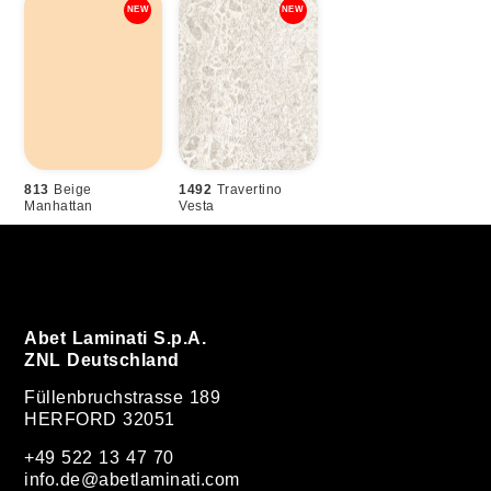
813
Beige
1492
Travertino
Manhattan
Vesta
Abet Laminati S.p.A.
ZNL Deutschland
Füllenbruchstrasse 189
HERFORD 32051
+49 522 13 47 70
info.de@abetlaminati.com