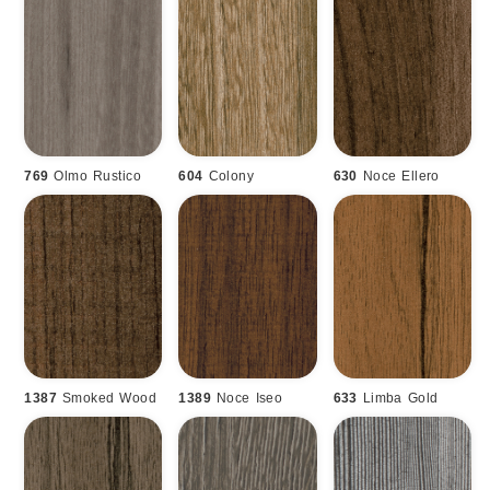
769
Olmo Rustico
604
Colony
630
Noce Ellero
1387
Smoked Wood
1389
Noce Iseo
633
Limba Gold