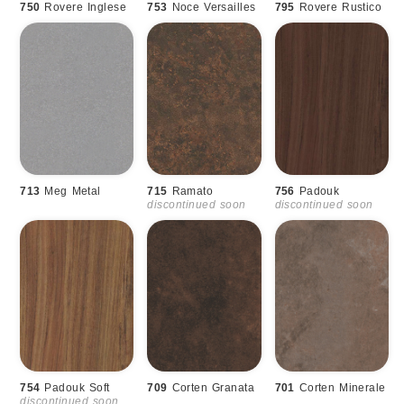
750
Rovere Inglese
753
Noce Versailles
795
Rovere Rustico
713
Meg Metal
715
Ramato
756
Padouk
discontinued soon
discontinued soon
754
Padouk Soft
709
Corten Granata
701
Corten Minerale
discontinued soon