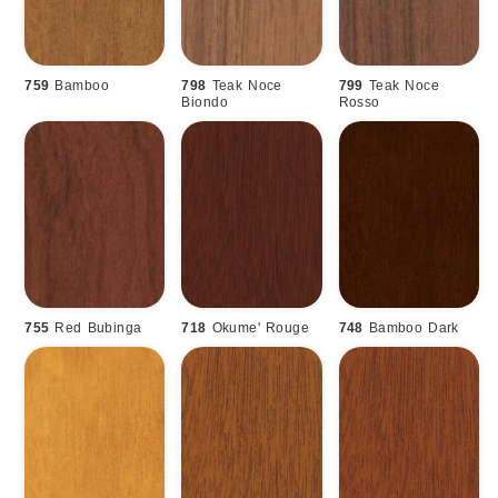
759
Bamboo
798
Teak Noce
799
Teak Noce
Biondo
Rosso
755
Red Bubinga
718
Okume' Rouge
748
Bamboo Dark