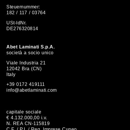
Steuernummer:
182 / 117 / 03764
USt-ldNr.
DE276320814
Abet Laminati S.p.A.
società a socio unico
Viale Industria 21
12042 Bra (CN)
Italy
+39 0172 419111
info@abetlaminati.com
capitale sociale
€ 4.132.000,00 i.v.
N. REA CN-115819
C.F. / P.I. / Reg. Imprese Cuneo