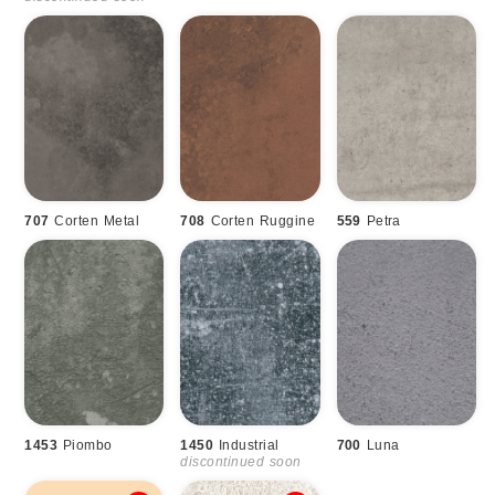
707
Corten Metal
708
Corten Ruggine
559
Petra
1453
Piombo
1450
Industrial
700
Luna
discontinued soon