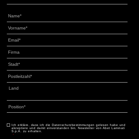
Nome
*
Cognome
*
Email
*
Senza
Titolo
*
Città
*
CAP
*
Indirizzo
*
Land
Profilo
*
Ich erkläre, dass ich die Datenschutzbestimmungen gelesen habe und
Consenso
*
akzeptiere und damit einverstanden bin, Newsletter von Abet Laminati
S.p.A. zu erhalten.
*