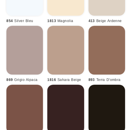
854
Silver Bleu
1813
Magnolia
413
Beige Ardenne
869
Grigio Alpaca
1816
Sahara Beige
893
Terra D'ombra