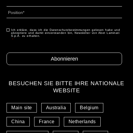
Land
Profilo
*
Ich erkläre, dass ich die Datenschutzbestimmungen gelesen habe und
Consenso
*
akzeptiere und damit einverstanden bin, Newsletter von Abet Laminati
S.p.A. zu erhalten.
*
BESUCHEN SIE BITTE IHRE NATIONALE
WEBSITE
Main site
Australia
Belgium
China
France
Netherlands