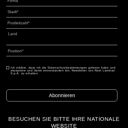
Titolo
*
Città
*
CAP
*
Indirizzo
*
Land
Profilo
*
Ich erkläre, dass ich die Datenschutzbestimmungen gelesen habe und
Consenso
*
akzeptiere und damit einverstanden bin, Newsletter von Abet Laminati
S.p.A. zu erhalten.
*
BESUCHEN SIE BITTE IHRE NATIONALE
WEBSITE